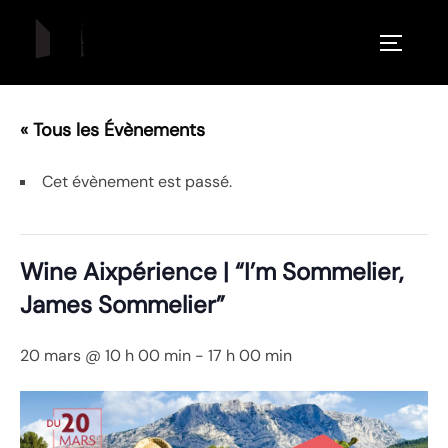
Aller
au
PERMUT
contenu
« Tous les Évènements
Cet évènement est passé.
Wine Aixpérience | “I’m Sommelier,
James Sommelier”
20 mars @ 10 h 00 min
-
17 h 00 min