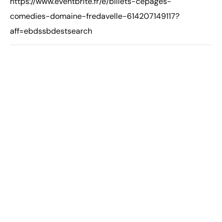
https://www.eventbrite.fr/e/billets-cepages-
comedies-domaine-fredavelle-614207149117?
aff=ebdssbdestsearch